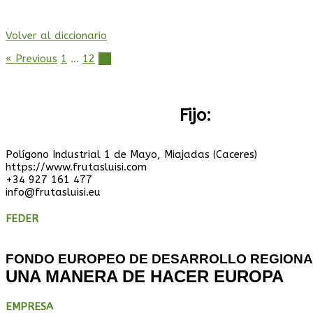
Volver al diccionario
Paginación
« Previous
1
…
12
13
de
entradas
Fijo:
+34 927 16
Polígono Industrial 1 de Mayo, Miajadas (Caceres)
https://www.frutasluisi.com
+34 927 161 477
info@frutasluisi.eu
FEDER
FONDO EUROPEO DE DESARROLLO REGIONA
UNA MANERA DE HACER EUROPA
EMPRESA