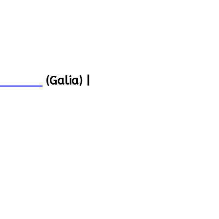
287 997
(Galia) |