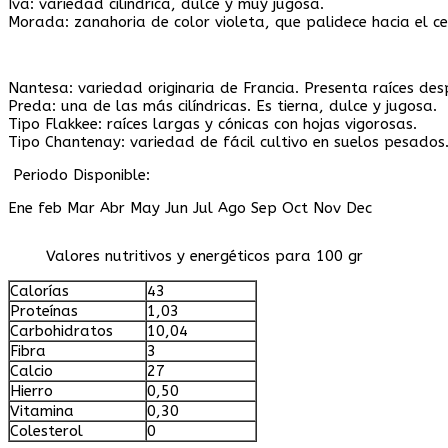
Iva: variedad cilíndrica, dulce y muy jugosa.
Morada: zanahoria de color violeta, que palidece hacia el ce
Nantesa: variedad originaria de Francia. Presenta raíces des
Preda: una de las más cilíndricas. Es tierna, dulce y jugosa.
Tipo Flakkee: raíces largas y cónicas con hojas vigorosas.
Tipo Chantenay: variedad de fácil cultivo en suelos pesados
Periodo Disponible:
Ene feb Mar Abr May Jun Jul Ago Sep Oct Nov Dec
Valores nutritivos y energéticos para 100 gr
Calorías
43
Proteínas
1,03
Carbohidratos
10,04
Fibra
3
Calcio
27
Hierro
0,50
Vitamina
0,30
Colesterol
0