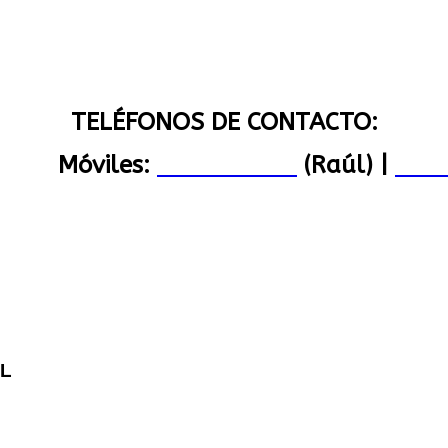
TELÉFONOS DE CONTACTO:
1 477
Móviles:
619 038 091
(Raúl) |
672 
L