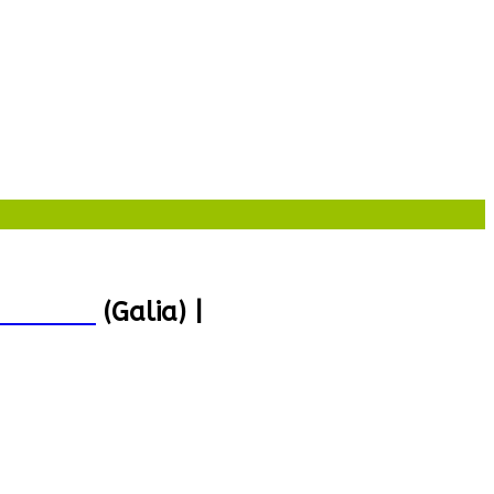
287 997
(Galia) |