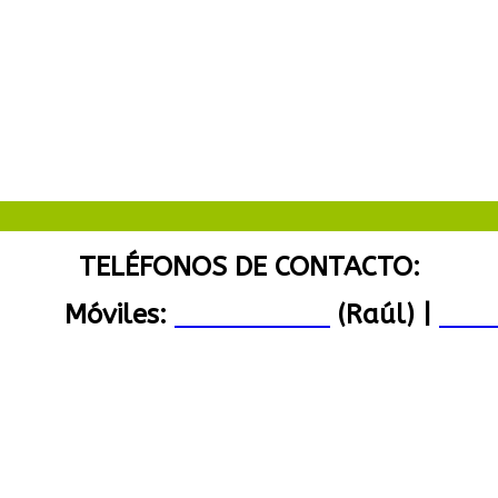
TELÉFONOS DE CONTACTO:
1 477
Móviles:
619 038 091
(Raúl) |
672 