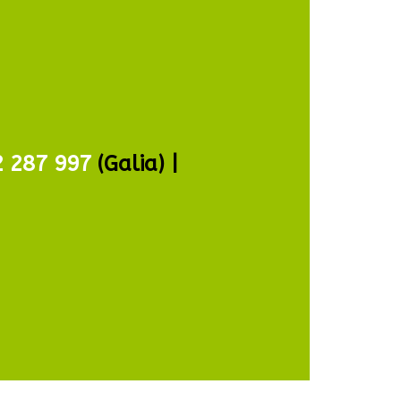
2 287 997
(Galia) |