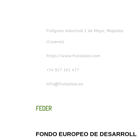
Polígono Industrial 1 de Mayo, Miajadas
(Caceres)
https://www.frutasluisi.com
+34 927 161 477
info@frutasluisi.eu
FEDER
FONDO EUROPEO DE DESARROL