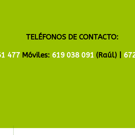
TELÉFONOS DE CONTACTO:
61 477
Móviles:
619 038 091
(Raúl) |
67