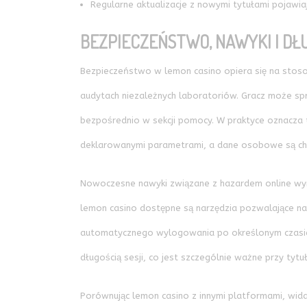
Regularne aktualizacje z nowymi tytułami pojawiaj
BEZPIECZEŃSTWO, NAWYKI I D
Bezpieczeństwo w lemon casino opiera się na stos
audytach niezależnych laboratoriów. Gracz może spr
bezpośrednio w sekcji pomocy. W praktyce oznacza 
deklarowanymi parametrami, a dane osobowe są ch
Nowoczesne nawyki związane z hazardem online wy
lemon casino dostępne są narzędzia pozwalające na 
automatycznego wylogowania po określonym czasie
długością sesji, co jest szczególnie ważne przy tytu
Porównując lemon casino z innymi platformami, wida