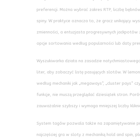
preferencji. Można wybrać zakres RTP, liczbę bębnów
spiny. W praktyce oznacza to, że gracz unikający w
zmienności, a entuzjasta progresywnych jackpotów z
opcje sortowania według popularności lub daty pre
Wyszukiwarka działa na zasadzie natychmiastowego
liter, aby zobaczyć listę pasujących slotów. W le
według mechaniki jak „megaways”, „cluster pays” czy
funkcje, nie muszą przeglądać dziesiątek stron. Poró
zauważalnie szybszy i wymaga mniejszej liczby klikni
System tagów pozwala także na zapamiętywanie pref
najczęściej gra w sloty z mechaniką hold and spin,