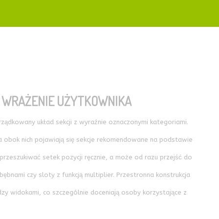
E WRAŻENIE UŻYTKOWNIKA
rządkowany układ sekcji z wyraźnie oznaczonymi kategoriami.
, a obok nich pojawiają się sekcje rekomendowane na podstawie
 przeszukiwać setek pozycji ręcznie, a może od razu przejść do
bębnami czy sloty z funkcją multiplier. Przestronna konstrukcja
zy widokami, co szczególnie doceniają osoby korzystające z