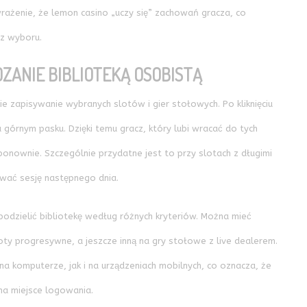
wrażenie, że lemon casino „uczy się” zachowań gracza, co
 z wyboru.
ZANIE BIBLIOTEKĄ OSOBISTĄ
e zapisywanie wybranych slotów i gier stołowych. Po kliknięciu
a górnym pasku. Dzięki temu gracz, który lubi wracać do tych
onownie. Szczególnie przydatne jest to przy slotach z długimi
ować sesję następnego dnia.
podzielić bibliotekę według różnych kryteriów. Można mieć
sloty progresywne, a jeszcze inną na gry stołowe z live dealerem.
a komputerze, jak i na urządzeniach mobilnych, co oznacza, że
na miejsce logowania.