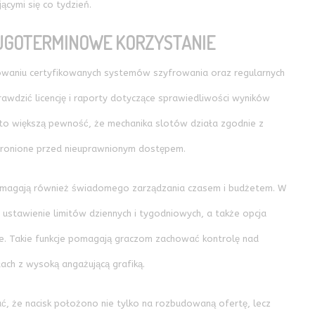
ącymi się co tydzień.
ŁUGOTERMINOWE KORZYSTANIE
owaniu certyfikowanych systemów szyfrowania oraz regularnych
awdzić licencję i raporty dotyczące sprawiedliwości wyników
to większą pewność, że mechanika slotów działa zgodnie z
ronione przed nieuprawnionym dostępem.
magają również świadomego zarządzania czasem i budżetem. W
ustawienie limitów dziennych i tygodniowych, a także opcja
. Takie funkcje pomagają graczom zachować kontrolę nad
łach z wysoką angażującą grafiką.
ć, że nacisk położono nie tylko na rozbudowaną ofertę, lecz