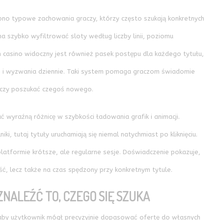
ono typowe zachowania graczy, którzy często szukają konkretnych
a szybko wyfiltrować sloty według liczby linii, poziomu
 casino widoczny jest również pasek postępu dla każdego tytułu,
e i wyzwania dziennie. Taki system pomaga graczom świadomie
 czy poszukać czegoś nowego.
 wyraźną różnicę w szybkości ładowania grafik i animacji.
ki, tutaj tytuły uruchamiają się niemal natychmiast po kliknięciu.
latformie krótsze, ale regularne sesje. Doświadczenie pokazuje,
ć, lecz także na czas spędzony przy konkretnym tytule.
ZNALEŹĆ TO, CZEGO SIĘ SZUKA
 aby użytkownik mógł precyzyjnie dopasować ofertę do własnych