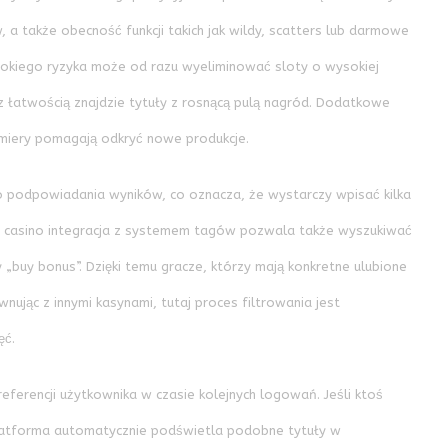
, a także obecność funkcji takich jak wildy, scatters lub darmowe
ysokiego ryzyka może od razu wyeliminować sloty o wysokiej
 łatwością znajdzie tytuły z rosnącą pulą nagród. Dodatkowe
miery pomagają odkryć nowe produkcje.
 podpowiadania wyników, co oznacza, że wystarczy wpisać kilka
mon casino integracja z systemem tagów pozwala także wyszukiwać
 „buy bonus”. Dzięki temu gracze, którzy mają konkretne ulubione
wnując z innymi kasynami, tutaj proces filtrowania jest
ęć.
erencji użytkownika w czasie kolejnych logowań. Jeśli ktoś
 platforma automatycznie podświetla podobne tytuły w