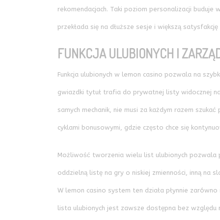
rekomendacjach. Taki poziom personalizacji buduje 
przekłada się na dłuższe sesje i większą satysfakcję
FUNKCJA ULUBIONYCH I ZARZĄD
Funkcja ulubionych w lemon casino pozwala na szybki
gwiazdki tytuł trafia do prywatnej listy widocznej n
samych mechanik, nie musi za każdym razem szukać p
cyklami bonusowymi, gdzie często chce się kontynu
Możliwość tworzenia wielu list ulubionych pozwala 
oddzielną listę na gry o niskiej zmienności, inną na 
W lemon casino system ten działa płynnie zarówno n
lista ulubionych jest zawsze dostępna bez względu 