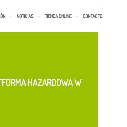
IÓN
NOTICIAS
TIENDA ONLINE
CONTACTO
ATFORMA HAZARDOWA W